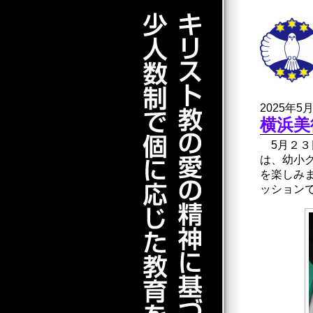
2025年5
横浜美
5月２３
は、幼小
を楽しみ
ッション