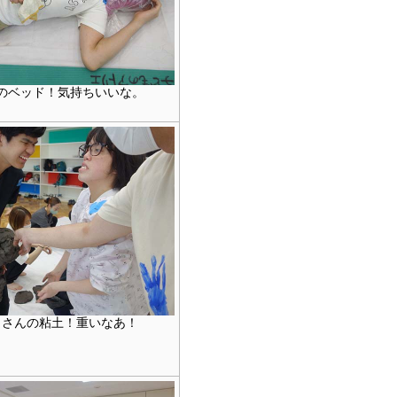
のベッド！気持ちいいな。
くさんの粘土！重いなあ！