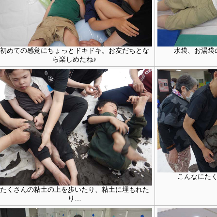
初めての感覚にちょっとドキドキ。お友だちとな
水袋、お湯袋
ら楽しめたね♪
こんなにた
たくさんの粘土の上を歩いたり、粘土に埋もれた
り…